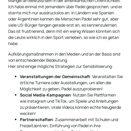
Mangel an Bewusstsein in der amerikanischen Öffentlichkeit.
Ich habe einmal mit jemandem über Padel gesprochen, und er
starrte mich nur ausdruckslos an. In Ländern wie Spanien
oder Argentinien kennen die Menschen Padel sehr gut, aber
viele US-Bürger fangen gerade erst an, es kennenzulernen.
Das ist frustrierend, denn mit ein wenig Wissen könnten sich
die Leute wirklich in den Sport verlieben, so wie ich es getan
habe.
Aufklärungsmaßnahmen in den Medien und an der Basis sind
von entscheidender Bedeutung.
Hier sind einige mögliche Strategien zur Sensibilisierung:
Veranstaltungen der Gemeinschaft
: Veranstalten Sie
örtliche Turniere oder Ausstellungen, um allen die
Möglichkeit zu geben, Padel auszuprobieren!
Social Media-Kampagnen
: Nutzen Sie Plattformen
wie Instagram und TikTok, um Spiele und Anleitungen
zu präsentieren; virale Videos können echte Neugierde
wecken!
Partnerschaften
: Zusammenarbeit mit Schulen und
Freizeitzentren; Einführung von Padel in ihre