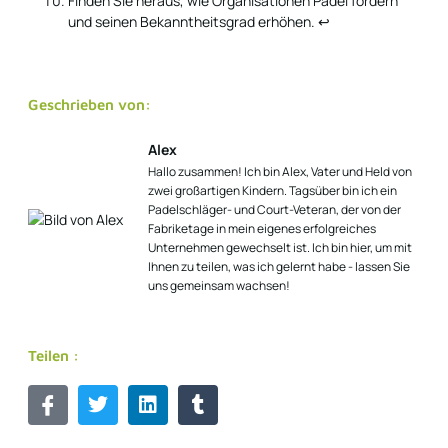
Finden Sie heraus, wie Organisationen Padel fördern
und seinen Bekanntheitsgrad erhöhen.
↩
Geschrieben von:
Alex
Hallo zusammen! Ich bin Alex, Vater und Held von
zwei großartigen Kindern. Tagsüber bin ich ein
Padelschläger- und Court-Veteran, der von der
Fabriketage in mein eigenes erfolgreiches
Unternehmen gewechselt ist. Ich bin hier, um mit
Ihnen zu teilen, was ich gelernt habe - lassen Sie
uns gemeinsam wachsen!
Teilen :