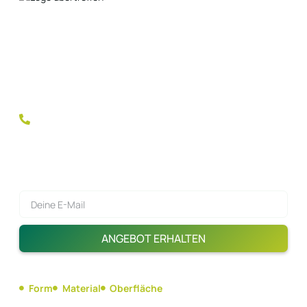
Entdecken Sie den Unterschied mit SurpassSports
Padelschläger! Unsere Premium-Qualität und vollständig
anpassbare Schläger sind die Wahl der Champions. Rüsten
Sie Ihre Marke mit den Werkzeugen für den Erfolg und
dominieren den Markt!
+(86)185 6678 9987
Jetzt ein Angebot einholen!
ANGEBOT ERHALTEN
Form
Material
Oberfläche