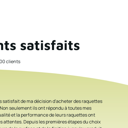
nts satisfaits
00 clients
us satisfait de ma décision d'acheter des raquettes
Leur appro
 Non seulement ils ont répondu à toutes mes
eu un impa
alité et la performance de leurs raquettes ont
contrôle et
 attentes. Depuis les premières étapes du choix
exceptionne