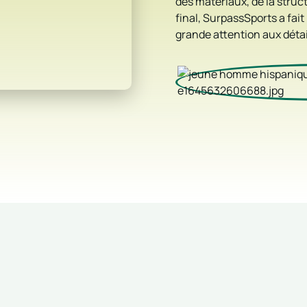
des matériaux, de la struct
final, SurpassSports a fai
grande attention aux détai