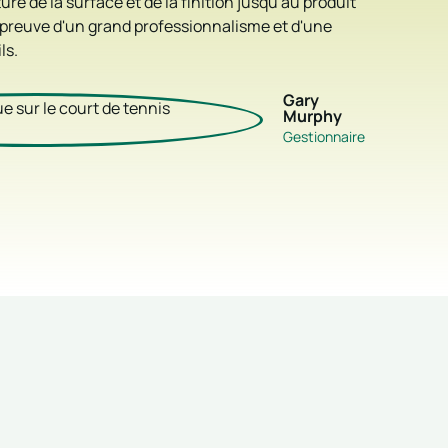
ure de la surface et de la finition jusqu'au produit
fabricatio
t preuve d'un grand professionnalisme et d'une
souhaitent
ls.
qualité sup
Gary
Murphy
Gestionnaire