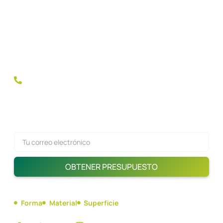
¡Descubre la diferencia con las raquetas de pádel de
SurpassSports! Nuestras raquetas de primera calidad y
totalmente personalizables son la elección de los
campeones. ¡Equipa tu marca con las herramientas para el
éxito y domina el mercado!
+(86)185 6678 9987
Pida presupuesto ahora
OBTENER PRESUPUESTO
Forma
Material
Superficie