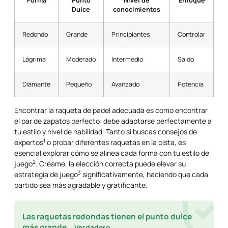
Forma
Punto
Nivel de
Enfoque
Dulce
conocimientos
Redondo
Grande
Principiantes
Controlar
Lágrima
Moderado
Intermedio
Saldo
Diamante
Pequeño
Avanzado
Potencia
Encontrar la raqueta de pádel adecuada es como encontrar
el par de zapatos perfecto: debe adaptarse perfectamente a
tu estilo y nivel de habilidad. Tanto si buscas
consejos de
1
expertos
o probar diferentes raquetas en la pista, es
esencial explorar cómo se alinea cada forma con tu
estilo de
2
juego
. Créame, la elección correcta puede elevar su
3
estrategia de juego
significativamente, haciendo que cada
partido sea más agradable y gratificante.
Las raquetas redondas tienen el punto dulce
más grande.
Verdadero